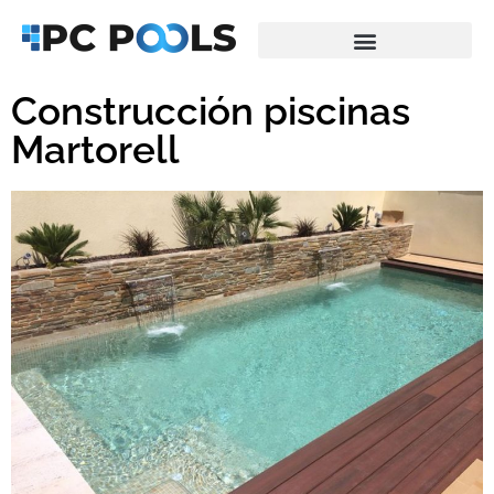
Saltar
al
Construcción piscinas
contenido
Martorell