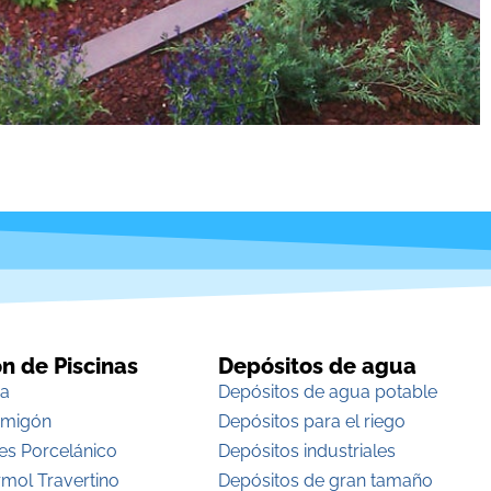
n de Piscinas
Depósitos de agua
ra
Depósitos de agua potable
rmigón
Depósitos para el riego
res Porcelánico
Depósitos industriales
rmol Travertino
Depósitos de gran tamaño