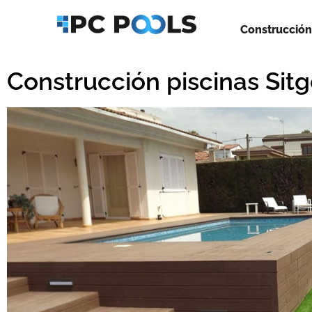
Construcción
Saltar
al
Construcción piscinas Sit
contenido